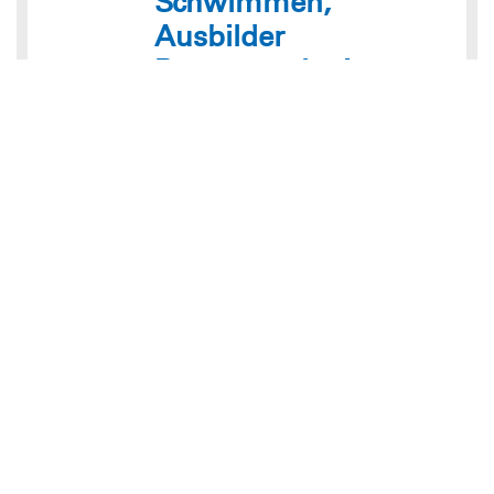
Schwimmen,
Ausbilder
Rettungsschwimmen
Sa, 12.12.26
09:00 bis 17:00 Uhr
Heiningen
Der Bezirk
Die Jugend
Fortbildung
Einsatz